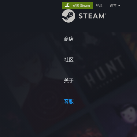
安装 Steam
登录
|
语言
商店
社区
关于
客服