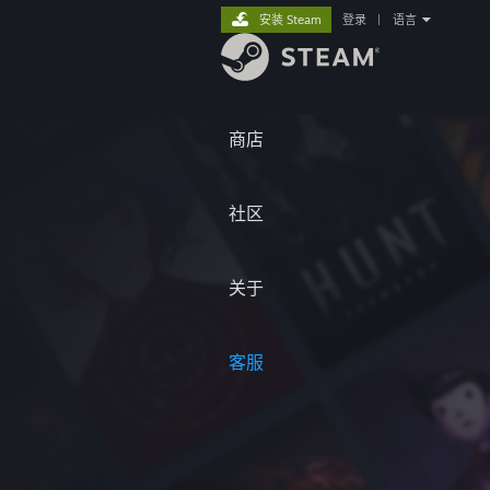
安装 Steam
登录
|
语言
商店
社区
关于
客服