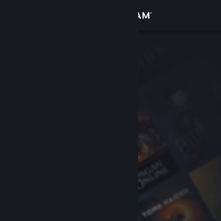
登录
商店
社区
关于
客服
更改语言
获取 Steam 手机应用
查看桌面版网站