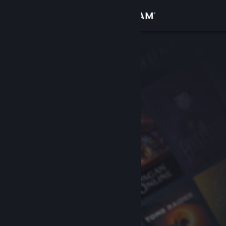
登录
商店
社区
关于
客服
更改语言
获取 Steam 手机应用
查看桌面版网站