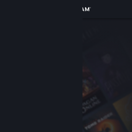
登录
商店
社区
关于
客服
更改语言
获取 Steam 手机应用
查看桌面版网站