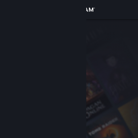
登录
商店
社区
关于
客服
更改语言
获取 Steam 手机应用
查看桌面版网站