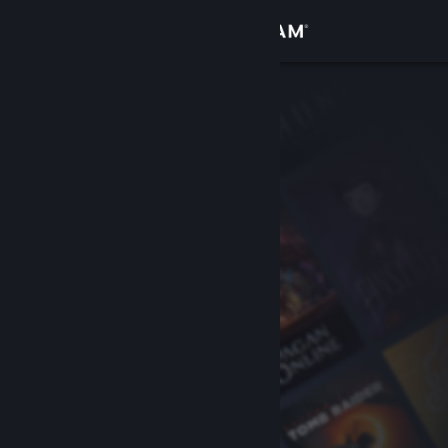
登录
商店
社区
关于
客服
更改语言
获取 Steam 手机应用
查看桌面版网站