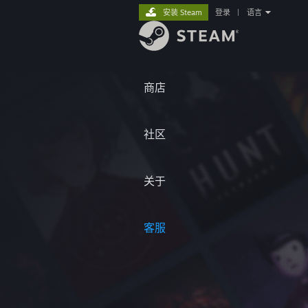
安装 Steam
登录
|
语言
商店
社区
关于
客服