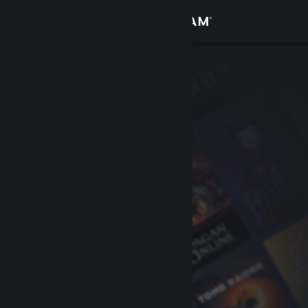
登录
商店
社区
关于
客服
更改语言
获取 Steam 手机应用
查看桌面版网站