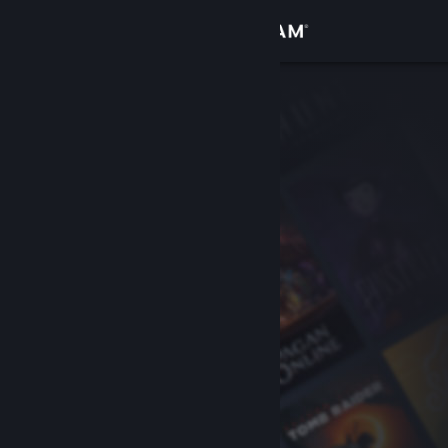
登录
商店
社区
关于
客服
更改语言
获取 Steam 手机应用
查看桌面版网站