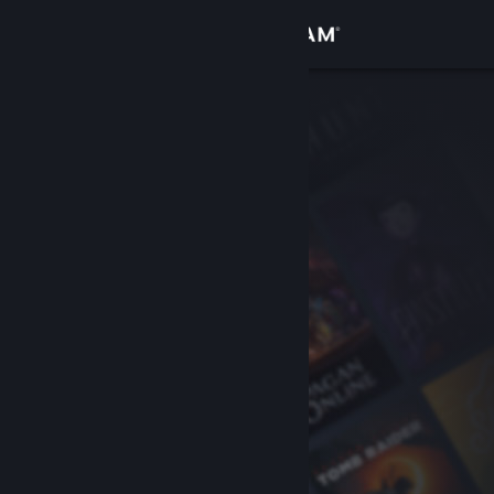
登录
商店
社区
关于
客服
更改语言
获取 Steam 手机应用
查看桌面版网站