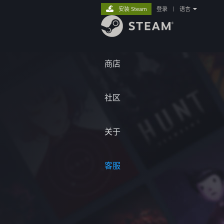
安装 Steam
登录
|
语言
商店
社区
关于
客服