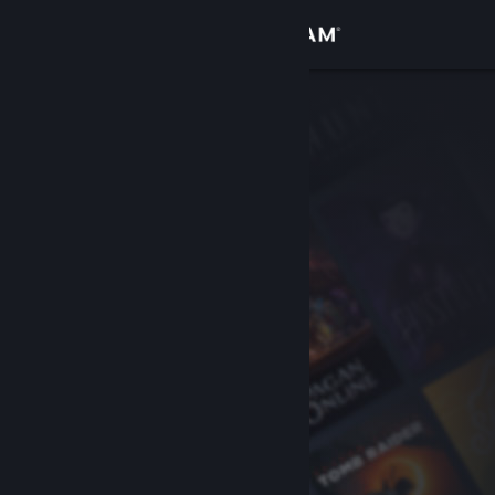
登录
商店
社区
关于
客服
更改语言
获取 Steam 手机应用
查看桌面版网站