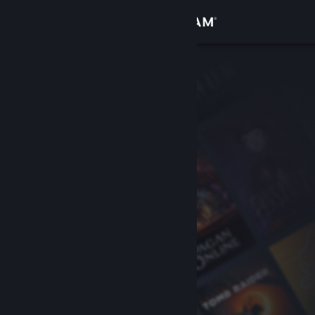
登录
商店
社区
关于
客服
更改语言
获取 Steam 手机应用
查看桌面版网站