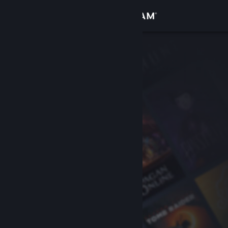
登录
商店
社区
关于
客服
更改语言
获取 Steam 手机应用
查看桌面版网站