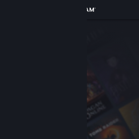
登录
商店
社区
关于
客服
更改语言
获取 Steam 手机应用
查看桌面版网站