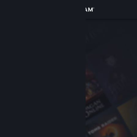
登录
商店
社区
关于
客服
更改语言
获取 Steam 手机应用
查看桌面版网站