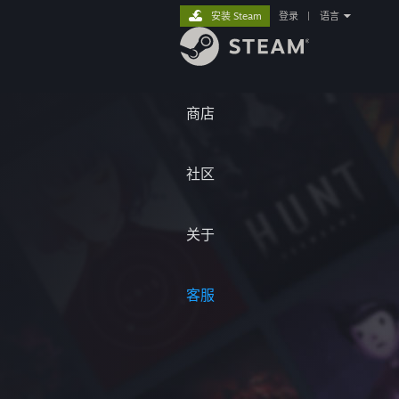
安装 Steam
登录
|
语言
商店
社区
关于
客服