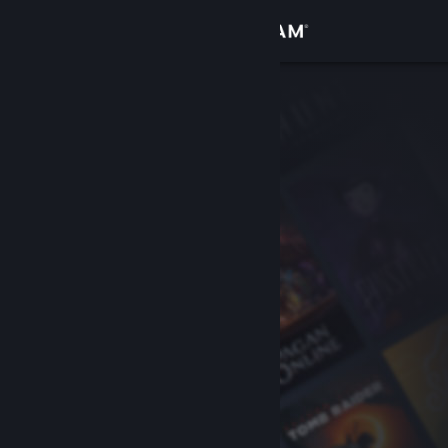
登录
商店
社区
关于
客服
更改语言
获取 Steam 手机应用
查看桌面版网站