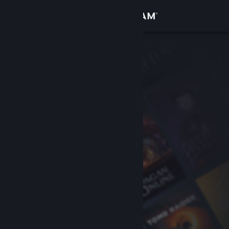
登录
商店
社区
关于
客服
更改语言
获取 Steam 手机应用
查看桌面版网站