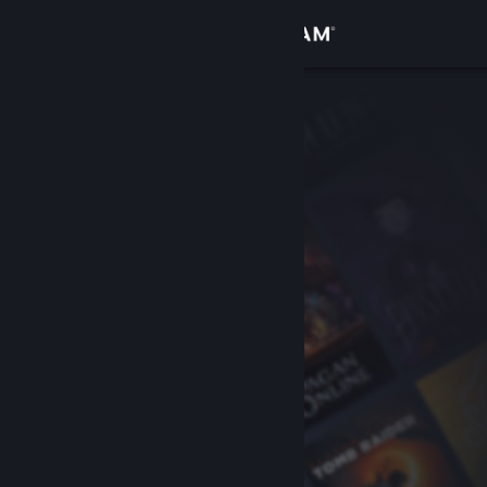
登录
商店
社区
关于
客服
更改语言
获取 Steam 手机应用
查看桌面版网站