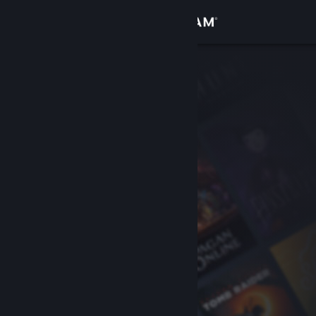
登录
商店
社区
关于
客服
更改语言
获取 Steam 手机应用
查看桌面版网站