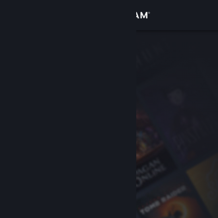
登录
商店
社区
关于
客服
更改语言
获取 Steam 手机应用
查看桌面版网站