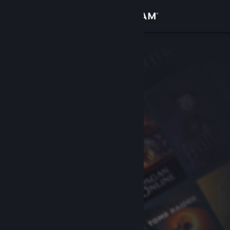
登录
商店
社区
关于
客服
更改语言
获取 Steam 手机应用
查看桌面版网站