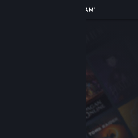
登录
商店
社区
关于
客服
更改语言
获取 Steam 手机应用
查看桌面版网站