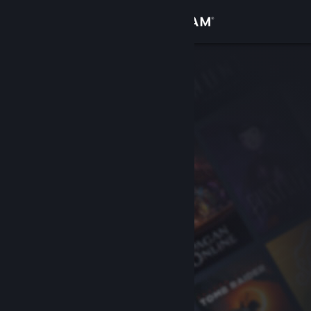
登录
商店
社区
关于
客服
更改语言
获取 Steam 手机应用
查看桌面版网站