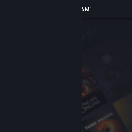
登录
商店
社区
关于
客服
更改语言
获取 Steam 手机应用
查看桌面版网站