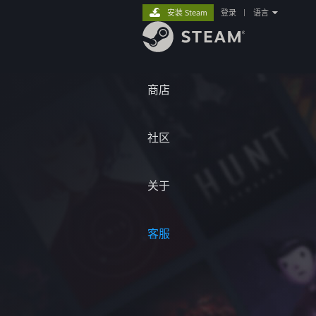
安装 Steam
登录
|
语言
商店
社区
关于
客服