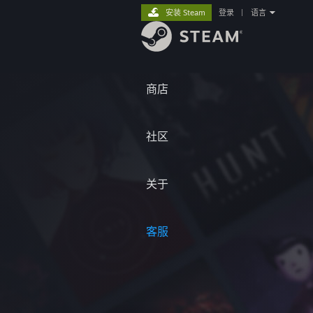
安装 Steam
登录
|
语言
商店
社区
关于
客服