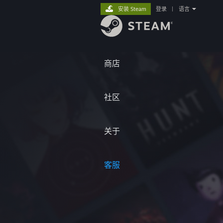
安装 Steam
登录
|
语言
商店
社区
关于
客服