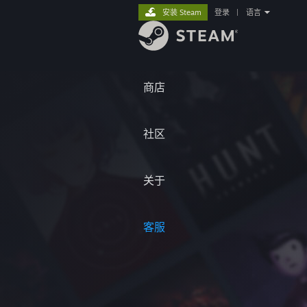
安装 Steam
登录
|
语言
商店
社区
关于
客服