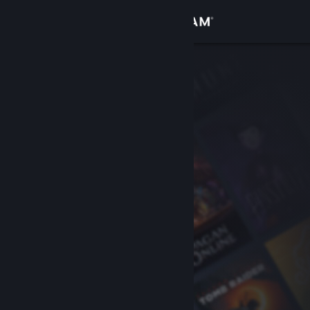
登录
商店
社区
关于
客服
更改语言
获取 Steam 手机应用
查看桌面版网站