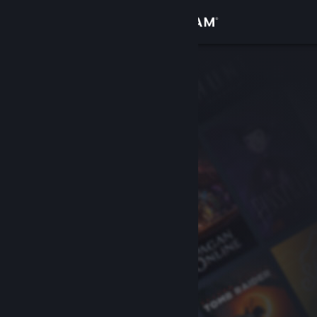
登录
商店
社区
关于
客服
更改语言
获取 Steam 手机应用
查看桌面版网站