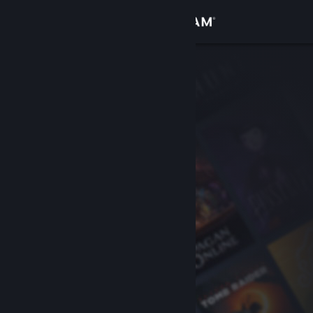
登录
商店
社区
关于
客服
更改语言
获取 Steam 手机应用
查看桌面版网站