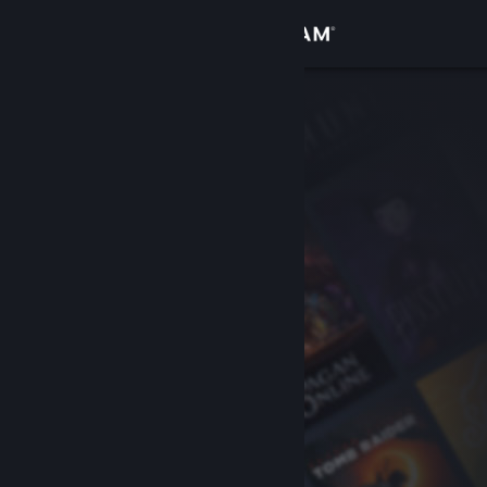
登录
商店
社区
关于
客服
更改语言
获取 Steam 手机应用
查看桌面版网站