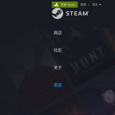
安装 Steam
登录
|
语言
商店
社区
关于
客服