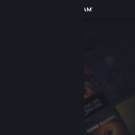
登录
商店
社区
关于
客服
更改语言
获取 Steam 手机应用
查看桌面版网站