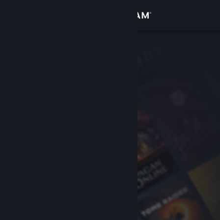
登录
商店
社区
关于
客服
更改语言
获取 Steam 手机应用
查看桌面版网站