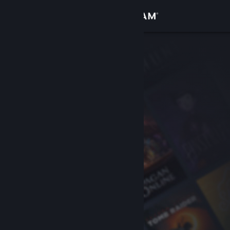
登录
商店
社区
关于
客服
更改语言
获取 Steam 手机应用
查看桌面版网站