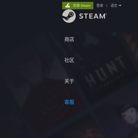
安装 Steam
登录
|
语言
商店
社区
关于
客服