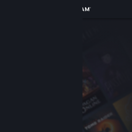
登录
商店
社区
关于
客服
更改语言
获取 Steam 手机应用
查看桌面版网站