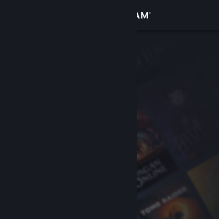
登录
商店
社区
关于
客服
更改语言
获取 Steam 手机应用
查看桌面版网站