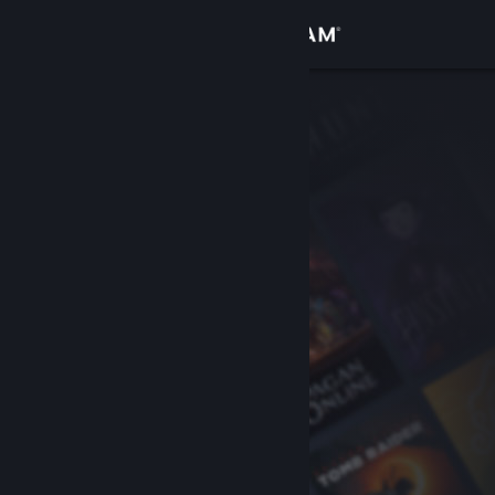
登录
商店
社区
关于
客服
更改语言
获取 Steam 手机应用
查看桌面版网站