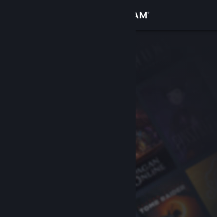
登录
商店
社区
关于
客服
更改语言
获取 Steam 手机应用
查看桌面版网站