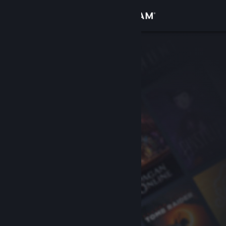
登录
商店
社区
关于
客服
更改语言
获取 Steam 手机应用
查看桌面版网站