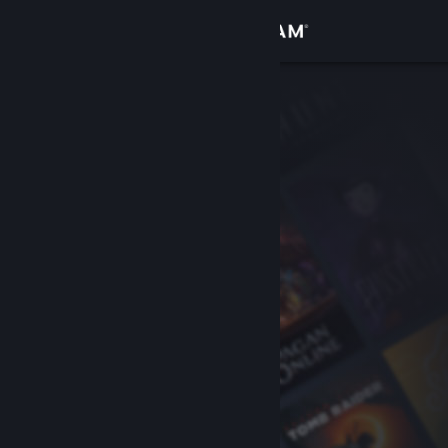
登录
商店
社区
关于
客服
更改语言
获取 Steam 手机应用
查看桌面版网站