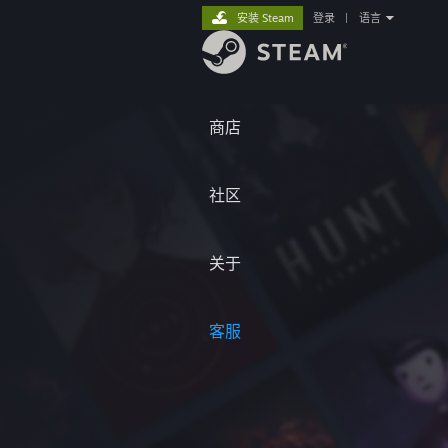
安装 Steam
登录
|
语言
商店
社区
关于
客服