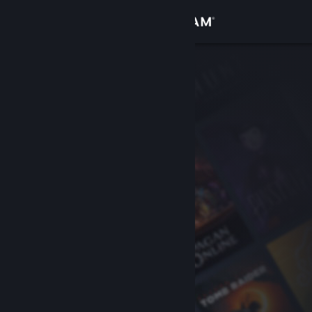
登录
商店
社区
关于
客服
更改语言
获取 Steam 手机应用
查看桌面版网站