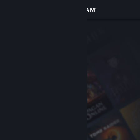
登录
商店
社区
关于
客服
更改语言
获取 Steam 手机应用
查看桌面版网站