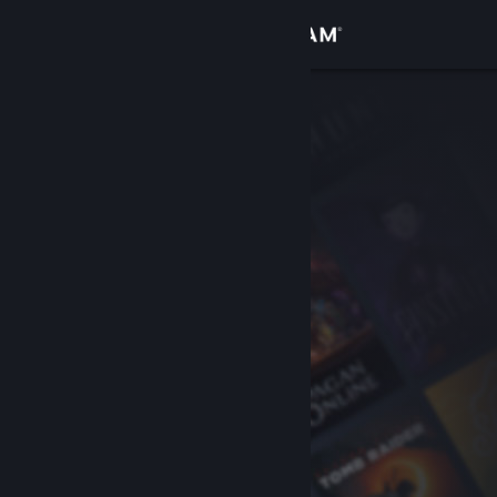
登录
商店
社区
关于
客服
更改语言
获取 Steam 手机应用
查看桌面版网站